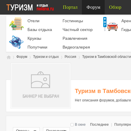
Портал
Форум
Обзор
Отели
Гостиницы
Aрен
Базы отдыха
Частный сектор
Гиды
Круизы
Развлечения
Попутчики
Видеогалерея
Форум
Туризм и отдых
Россия
Туризм в Тамбовской области
Ту
»
›
›
›
Туризм в Тамбовск
Нет описания форумов, добавьте
В окне
Последнее
|
Популяр