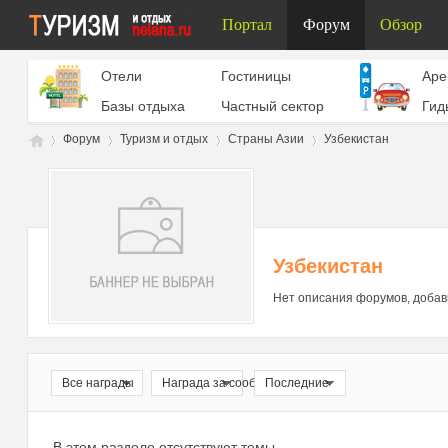
Портал
Форум
Обзор
Отели
Гостиницы
Aре
Базы отдыха
Частный сектор
Гид
Форум
Туризм и отдых
Страны Азии
Узбекистан
Ту
»
›
›
›
Узбекистан
Нет описания форумов, добав
Все награды
Награда за сообщение
Последние
ри
В этом разделе отсутствуют темы.