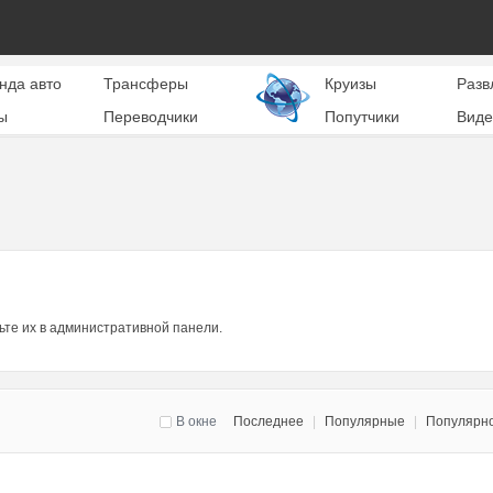
нда авто
Трансферы
Круизы
Разв
ы
Переводчики
Попутчики
Виде
ьте их в административной панели.
В окне
Последнее
|
Популярные
|
Популярн