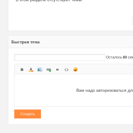
Быстрая тема
зм
Осталось
80
си
Вам надо авторизоваться дл
и
Создать