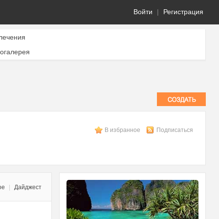
Войти
|
Регистрация
лечения
огалерея
В избранное
Подписаться
ое
|
Дайджест