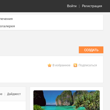
Войти
|
Регистрация
лечения
огалерея
В избранное
Подписаться
ое
|
Дайджест