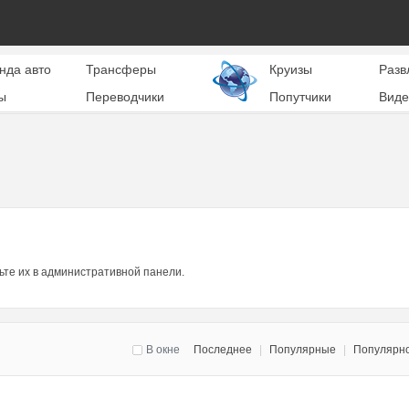
нда авто
Трансферы
Круизы
Разв
ы
Переводчики
Попутчики
Виде
ьте их в административной панели.
В окне
Последнее
|
Популярные
|
Популярн