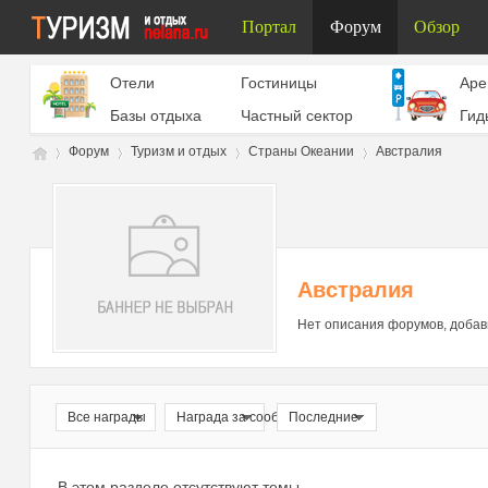
Портал
Форум
Обзор
Отели
Гостиницы
Aре
Базы отдыха
Частный сектор
Гид
Форум
Туризм и отдых
Страны Океании
Австралия
Ту
»
›
›
›
Австралия
Нет описания форумов, добав
Все награды
Награда за сообщение
Последние
ри
В этом разделе отсутствуют темы.