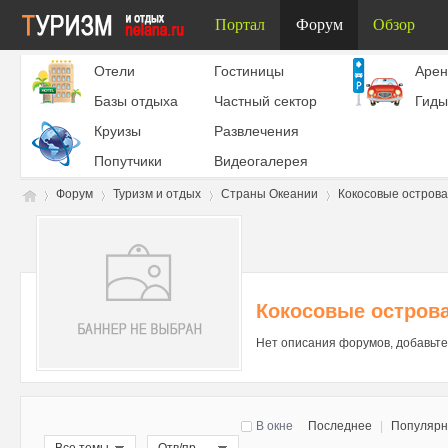
Портал
Форум
Обзор
Отели
Гостиницы
Aрен
Базы отдыха
Частный сектор
Гиды
Круизы
Развлечения
Попутчики
Видеогалерея
Форум
Туризм и отдых
Страны Океании
Кокосовые острова
Ту
»
›
›
›
Кокосовые остров
Нет описания форумов, добавьте
В окне
Последнее
|
Популяр