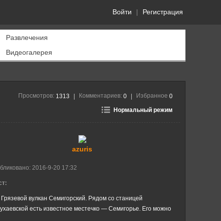
Войти
|
Регистрация
Развлечения
Видеогалерея
Просмотров:
Комментариев:
Избранное
1313
|
0
|
0
Нормальный режим
azuris
бликовано:
2016-9-20 17:32
ст:
Грязевой вулкан Семигорский. Рядом со станицей
ухаевской есть известное местечко — Семигорье. Его можно