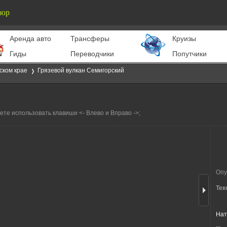
зор
Aренда авто
Трансферы
Круизы
Гиды
Переводчики
Попутчики
ском крае
Грязевой вулкан Семигорский
те использовать клавиши <- Влево и Вправо ->;
›
Опу
Тек
Нат
...