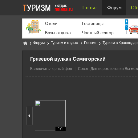
Портал
Форум
Об
Отели
Гостиницы
Базы отдыха
Частный сектор
Форум
Туризм и отдых
Россия
Туризм в Краснодар
Грязевой вулкан Семигорский
Выключить черный фон
|
Совет: Для переключения Вы може
Ту
»
›
›
›
1/1
ри