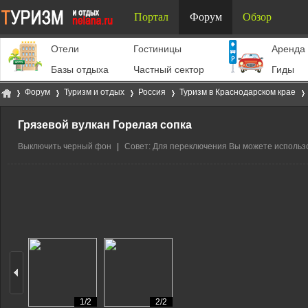
Портал
Форум
Обзор
Отели
Гостиницы
Aренда 
Базы отдыха
Частный сектор
Гиды
Форум
Туризм и отдых
Россия
Туризм в Краснодарском крае
Грязевой вулкан Горелая сопка
Выключить черный фон
|
Совет: Для переключения Вы можете использо
Ту
»
›
›
›
›
ри
1/2
2/2