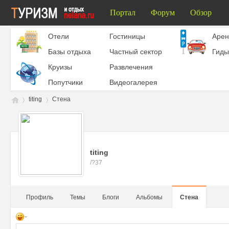
Портал
Форум
Обзор
Отели
Гостиницы
Aрен
Базы отдыха
Частный сектор
Гиды
Круизы
Развлечения
Попутчики
Видеогалерея
titing
Стена
Ту
›
›
titing
/?37
Профиль
Темы
Блоги
Альбомы
Стена