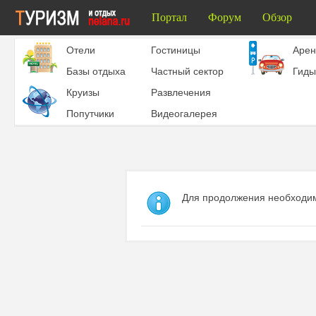
Портал
Форум
Обзор
Отели
Гостиницы
Aрен
Базы отдыха
Частный сектор
Гиды
Круизы
Развлечения
Попутчики
Видеогалерея
Для продолжения необходим