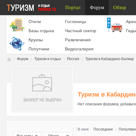
Портал
Форум
Обзор
Отели
Гостиницы
Aрен
Базы отдыха
Частный сектор
Гиды
Круизы
Развлечения
Попутчики
Видеогалерея
Форум
Туризм и отдых
Россия
Туризм в Кабардино-Балкар
Ту
»
›
›
›
Туризм в Кабардин
Нет описания форумов, добавьте
В окне
Последнее
|
Популяр