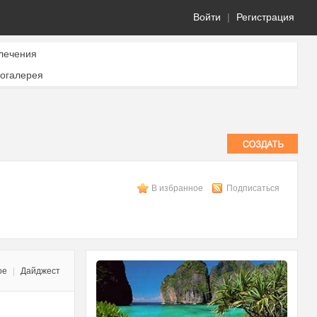
Войти
|
Регистрация
лечения
огалерея
В избранное
Подписаться
ое
|
Дайджест