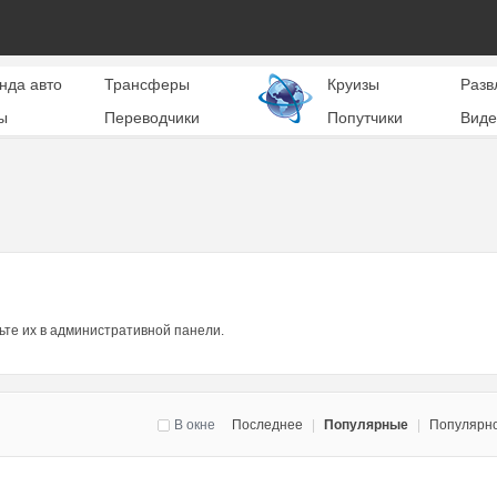
нда авто
Трансферы
Круизы
Разв
ы
Переводчики
Попутчики
Виде
ьте их в административной панели.
В окне
Последнее
|
Популярные
|
Популярн