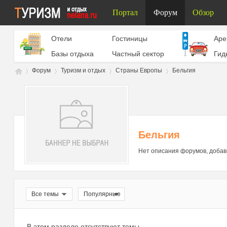
Портал
Форум
Обзор
Отели
Гостиницы
Aре
Базы отдыха
Частный сектор
Гид
Форум
Туризм и отдых
Страны Европы
Бельгия
Ту
»
›
›
›
Бельгия
Нет описания форумов, добав
Все темы
Популярные
ри
В этом разделе отсутствуют темы.