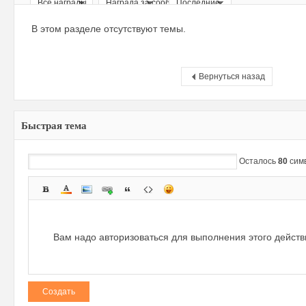
Все награды
Награда за сообщение
Последние
ри
В этом разделе отсутствуют темы.
Вернуться назад
Быстрая тема
зм
Осталось
80
сим
Вам надо авторизоваться для выполнения этого дейст
Создать
и