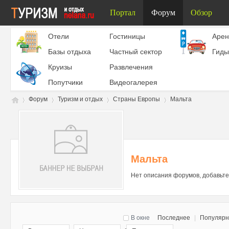
Портал
Форум
Обзор
Отели
Гостиницы
Aрен
Базы отдыха
Частный сектор
Гиды
Круизы
Развлечения
Попутчики
Видеогалерея
Форум
Туризм и отдых
Страны Европы
Мальта
Ту
»
›
›
›
Мальта
Нет описания форумов, добавьте
В окне
Последнее
|
Популяр