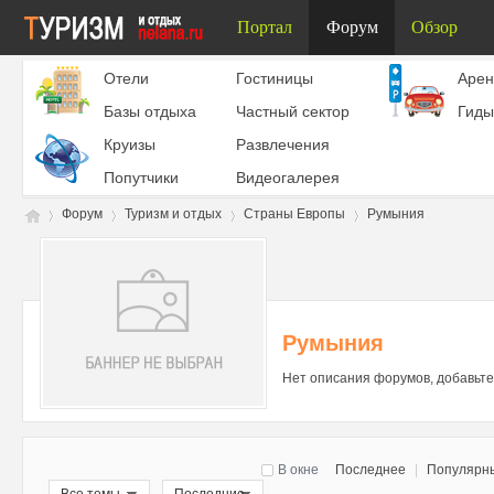
Портал
Форум
Обзор
Отели
Гостиницы
Aрен
Базы отдыха
Частный сектор
Гиды
Круизы
Развлечения
Попутчики
Видеогалерея
Форум
Туризм и отдых
Страны Европы
Румыния
Ту
»
›
›
›
Румыния
Нет описания форумов, добавьте
В окне
Последнее
|
Популярн