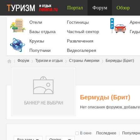
Портал
Форум
Обзор
Отели
Гостиницы
Aрен
Базы отдыха
Частный сектор
Гиды
Круизы
Развлечения
Попутчики
Видеогалерея
Форум
Туризм и отдых
Страны Америки
Бермуды (Брит)
Ту
»
›
›
›
Бермуды (Брит)
Нет описания форумов, добавьте
В окне
Последнее
|
Популяр