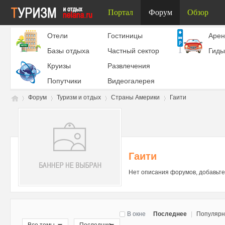
Портал
Форум
Обзор
Отели
Гостиницы
Aрен
Базы отдыха
Частный сектор
Гиды
Круизы
Развлечения
Попутчики
Видеогалерея
Форум
Туризм и отдых
Страны Америки
Гаити
Ту
»
›
›
›
Гаити
Нет описания форумов, добавьте
В окне
Последнее
|
Популяр