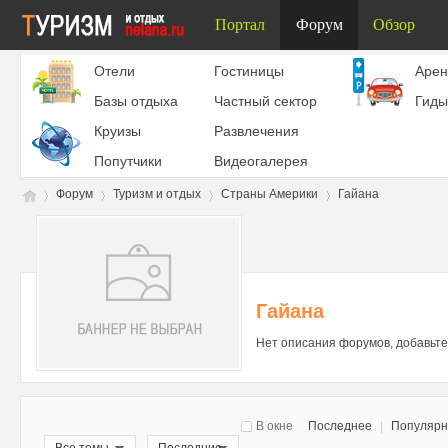
Портал
Форум
Обзор
Отели
Гостиницы
Aрен
Базы отдыха
Частный сектор
Гиды
Круизы
Развлечения
Попутчики
Видеогалерея
Форум
Туризм и отдых
Страны Америки
Гайана
Ту
»
›
›
›
Гайана
Нет описания форумов, добавьте
В окне
Последнее
|
Популяр