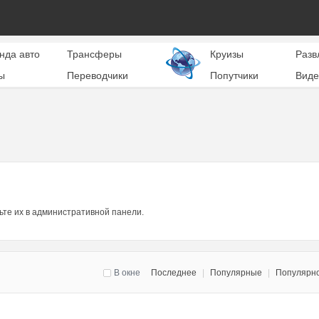
нда авто
Трансферы
Круизы
Разв
ы
Переводчики
Попутчики
Виде
ьте их в административной панели.
В окне
Последнее
|
Популярные
|
Популярн