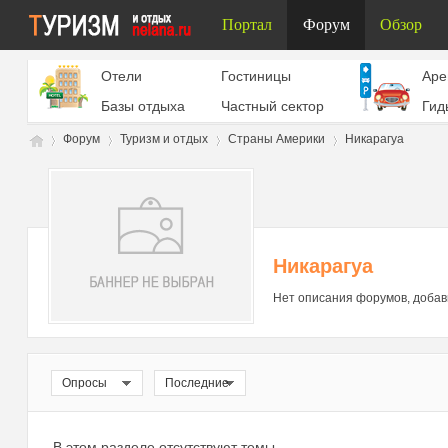
Портал
Форум
Обзор
Отели
Гостиницы
Aре
Базы отдыха
Частный сектор
Гид
Форум
Туризм и отдых
Страны Америки
Никарагуа
Ту
»
›
›
›
Никарагуа
Нет описания форумов, добав
Опросы
Последние
ри
В этом разделе отсутствуют темы.