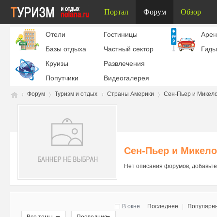
Портал
Форум
Обзор
Отели
Гостиницы
Aрен
Базы отдыха
Частный сектор
Гиды
Круизы
Развлечения
Попутчики
Видеогалерея
Форум
Туризм и отдых
Страны Америки
Сен-Пьер и Микело
Ту
»
›
›
›
Сен-Пьер и Микело
Нет описания форумов, добавьте
В окне
Последнее
|
Популярн