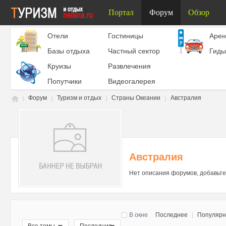
Портал
Форум
Обзор
Отели
Гостиницы
Aрен
Базы отдыха
Частный сектор
Гиды
Круизы
Развлечения
Попутчики
Видеогалерея
Форум
Туризм и отдых
Страны Океании
Австралия
Ту
»
›
›
›
Австралия
Нет описания форумов, добавьте
В окне
Последнее
|
Популяр