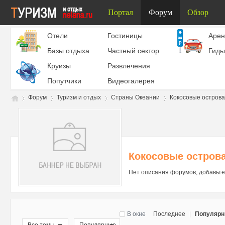
Портал
Форум
Обзор
Отели
Гостиницы
Aрен
Базы отдыха
Частный сектор
Гиды
Круизы
Развлечения
Попутчики
Видеогалерея
Форум
Туризм и отдых
Страны Океании
Кокосовые острова
Ту
»
›
›
›
Кокосовые остров
Нет описания форумов, добавьте
В окне
Последнее
|
Популяр