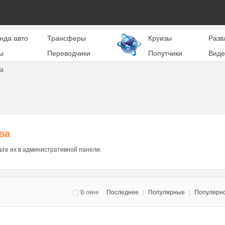
нда авто
Трансферы
Круизы
Разв
ы
Переводчики
Попутчики
Виде
ва
ва
ьте их в административной панели.
В окне
Последнее
|
Популярные
|
Популярн