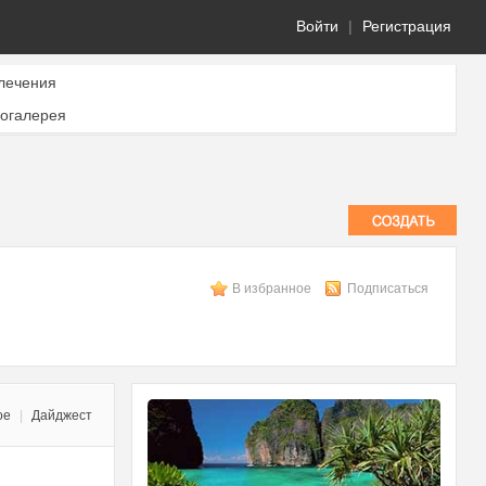
Войти
|
Регистрация
лечения
огалерея
В избранное
Подписаться
ое
|
Дайджест