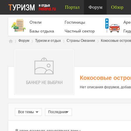
Портал
Форум
Обзор
Отели
Гостиницы
Aре
Базы отдыха
Частный сектор
Гид
Форум
Туризм и отдых
Страны Океании
Кокосовые остро
Ту
»
›
›
›
Кокосовые остро
Нет описания форумов, добав
Все темы
Последние
ри
В этом разделе отсутствуют темы.