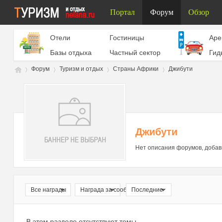
Портал
Форум
Обзор
Отели
Гостиницы
Aре
Базы отдыха
Частный сектор
Гид
Форум
Туризм и отдых
Страны Африки
Джибути
Ту
»
›
›
›
Джибути
Нет описания форумов, добав
Все награды
Награда за сообщение
Последние
ри
В этом разделе отсутствуют темы.