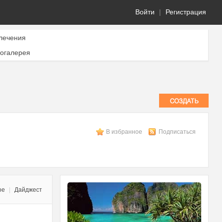
Войти
|
Регистрация
лечения
огалерея
В избранное
Подписаться
ое
|
Дайджест