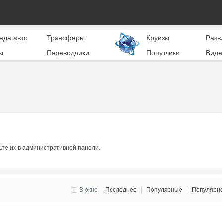
нда авто
Трансферы
Круизы
Разв
ы
Переводчики
Попутчики
Виде
ьте их в административной панели.
В окне
Последнее
|
Популярные
|
Популярн