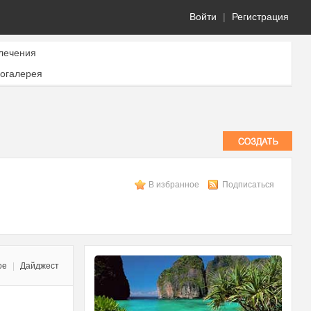
Войти
|
Регистрация
лечения
огалерея
В избранное
Подписаться
ое
|
Дайджест