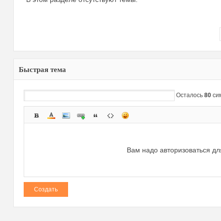
Быстрая тема
зм
Осталось
80
си
Вам надо авторизоваться дл
и
Создать