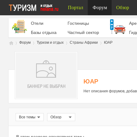
Портал
Форум
Обзор
Отели
Гостиницы
Aре
Базы отдыха
Частный сектор
Гид
Форум
Туризм и отдых
Страны Африки
ЮАР
Ту
»
›
›
›
ЮАР
Нет описания форумов, добав
Все темы
Обзор
ри
В этом разделе отсутствуют темы.