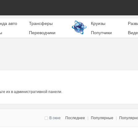
нда авто
Трансферы
Круизы
Разв
ы
Переводчики
Попутчики
Виде
ьте их в административной панели.
В окне
Последнее
|
Популярные
|
Популярн