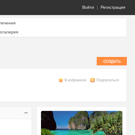
Войти
|
Регистрация
лечения
огалерея
В избранное
Подписаться