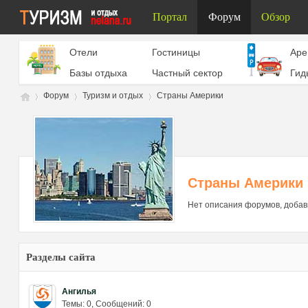
Портал
Форум
Обзор
Отели
Гостиницы
Aре
Базы отдыха
Частный сектор
Гид
Форум
Туризм и отдых
Страны Америки
Ту
»
›
›
Страны Америки
Нет описания форумов, добав
Разделы сайта
Ангилья
ри
Темы: 0
,
Сообщений: 0