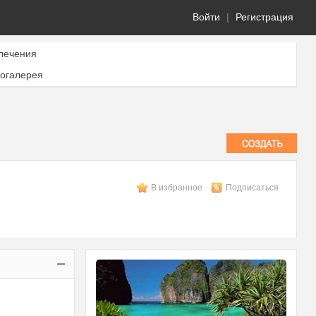
Войти
|
Регистрация
лечения
огалерея
В избранное
Подписаться