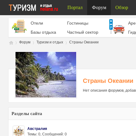
Портал
Форум
Обзор
Отели
Гостиницы
Aре
Базы отдыха
Частный сектор
Гид
Форум
Туризм и отдых
Страны Океании
Ту
»
›
›
Страны Океании
Нет описания форумов, добав
Разделы сайта
Австралия
ри
Темы: 0
,
Сообщений: 0