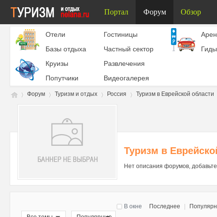
Портал
Форум
Обзор
Отели
Гостиницы
Aрен
Базы отдыха
Частный сектор
Гиды
Круизы
Развлечения
Попутчики
Видеогалерея
Форум
Туризм и отдых
Россия
Туризм в Еврейской области
Ту
»
›
›
›
Туризм в Еврейско
Нет описания форумов, добавьте
В окне
Последнее
|
Популяр