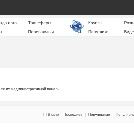
нда авто
Трансферы
Круизы
Разв
ы
Переводчики
Попутчики
Виде
ьте их в административной панели.
В окне
Последнее
|
Популярные
|
Популярн