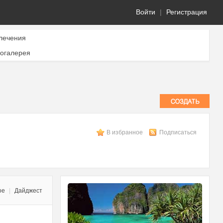
Войти
|
Регистрация
лечения
огалерея
В избранное
Подписаться
ое
|
Дайджест