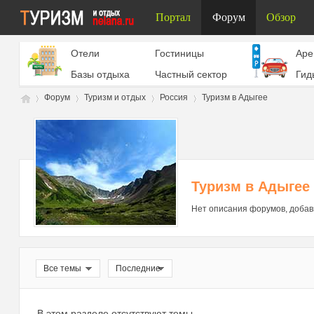
Портал
Форум
Обзор
Отели
Гостиницы
Aре
Базы отдыха
Частный сектор
Гид
Форум
Туризм и отдых
Россия
Туризм в Адыгее
Ту
»
›
›
›
Туризм в Адыгее
Нет описания форумов, добав
Все темы
Последние
ри
В этом разделе отсутствуют темы.