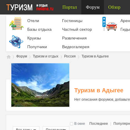
Портал
Форум
Обзор
Отели
Гостиницы
Aрен
Базы отдыха
Частный сектор
Гиды
Круизы
Развлечения
Попутчики
Видеогалерея
Форум
Туризм и отдых
Россия
Туризм в Адыгее
Ту
»
›
›
›
Туризм в Адыгее
Нет описания форумов, добавьте
В окне
Последнее
|
Популяр