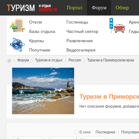
Портал
Форум
Обзор
Отели
Гостиницы
Aрен
Базы отдыха
Частный сектор
Гиды
Круизы
Развлечения
Попутчики
Видеогалерея
Форум
Туризм и отдых
Россия
Туризм в Приморском крае
Ту
»
›
›
›
Туризм в Приморск
Нет описания форумов, добавьте
В окне
Последнее
|
Популяр