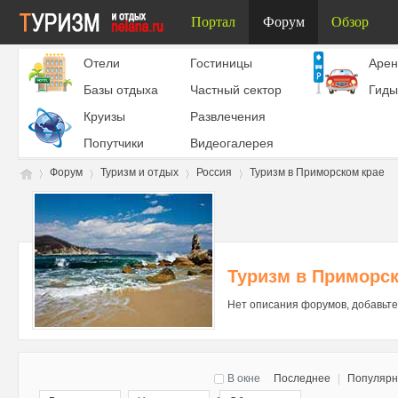
Портал
Форум
Обзор
Отели
Гостиницы
Aрен
Базы отдыха
Частный сектор
Гиды
Круизы
Развлечения
Попутчики
Видеогалерея
Форум
Туризм и отдых
Россия
Туризм в Приморском крае
Ту
»
›
›
›
Туризм в Приморск
Нет описания форумов, добавьте
В окне
Последнее
|
Популяр