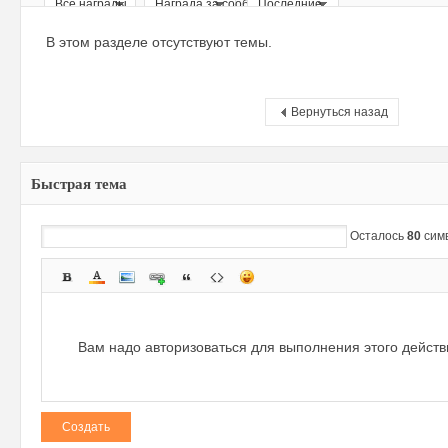
Все награды
Награда за сообщение
Последние
ри
В этом разделе отсутствуют темы.
Вернуться назад
Быстрая тема
зм
Осталось
80
сим
Вам надо авторизоваться для выполнения этого дейст
Создать
и