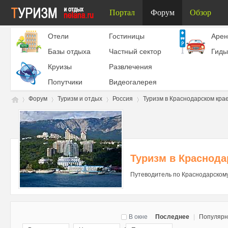
Портал
Форум
Обзор
Отели
Гостиницы
Aрен
Базы отдыха
Частный сектор
Гиды
Круизы
Развлечения
Попутчики
Видеогалерея
Форум
Туризм и отдых
Россия
Туризм в Краснодарском кра
Ту
»
›
›
›
Туризм в Краснода
Путеводитель по Краснодарскому
В окне
Последнее
|
Популяр