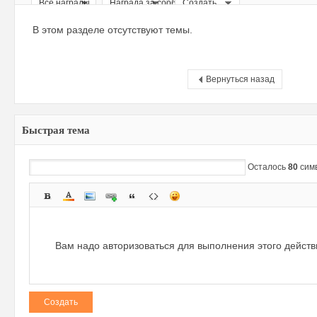
Все награды
Награда за сообщение
Создать
ри
В этом разделе отсутствуют темы.
Вернуться назад
Быстрая тема
зм
Осталось
80
сим
Вам надо авторизоваться для выполнения этого дейст
Создать
и