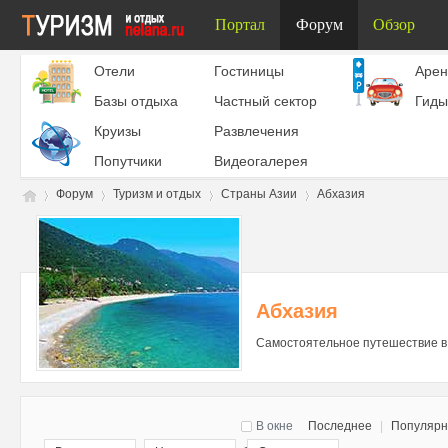
Портал
Форум
Обзор
Отели
Гостиницы
Aрен
Базы отдыха
Частный сектор
Гиды
Круизы
Развлечения
Попутчики
Видеогалерея
Форум
Туризм и отдых
Страны Азии
Абхазия
Ту
»
›
›
›
Абхазия
Самостоятельное путешествие в 
В окне
Последнее
|
Популяр