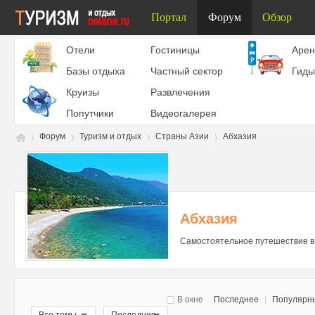
Портал
Форум
Обзор
Отели
Гостиницы
Aрен
Базы отдыха
Частный сектор
Гиды
Круизы
Развлечения
Попутчики
Видеогалерея
Форум
Туризм и отдых
Страны Азии
Абхазия
Ту
»
›
›
›
Абхазия
Самостоятельное путешествие в 
В окне
Последнее
|
Популярн