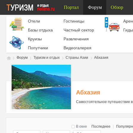
Портал
Форум
Обзор
Отели
Гостиницы
Aрен
Базы отдыха
Частный сектор
Гиды
Круизы
Развлечения
Попутчики
Видеогалерея
Форум
Туризм и отдых
Страны Азии
Абхазия
Ту
»
›
›
›
Абхазия
Самостоятельное путешествие в 
В окне
Последнее
|
Популяр