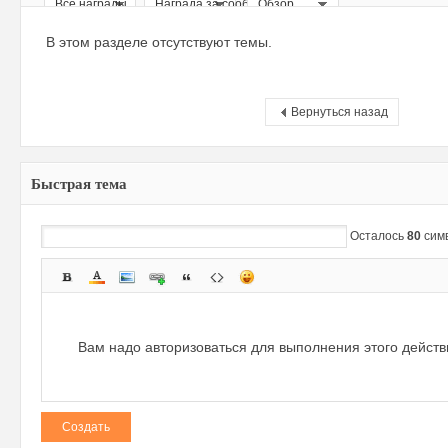
Все награды
Награда за сообщение
Обзор
ри
В этом разделе отсутствуют темы.
Вернуться назад
Быстрая тема
зм
Осталось
80
сим
Вам надо авторизоваться для выполнения этого дейст
Создать
и