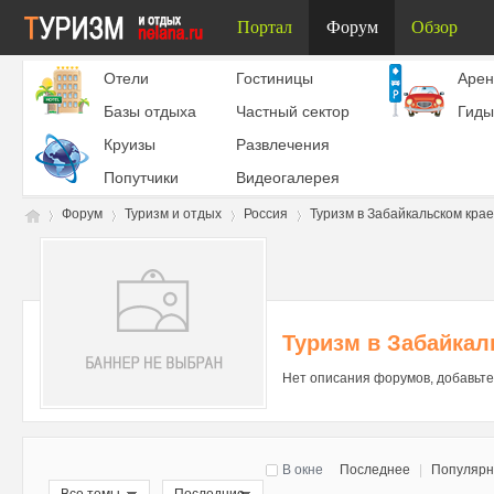
Портал
Форум
Обзор
Отели
Гостиницы
Aрен
Базы отдыха
Частный сектор
Гиды
Круизы
Развлечения
Попутчики
Видеогалерея
Форум
Туризм и отдых
Россия
Туризм в Забайкальском крае
Ту
»
›
›
›
Туризм в Забайкал
Нет описания форумов, добавьте
В окне
Последнее
|
Популяр