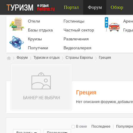
Портал
Форум
Обзор
Отели
Гостиницы
Aрен
Базы отдыха
Частный сектор
Гиды
Круизы
Развлечения
Попутчики
Видеогалерея
Форум
Туризм и отдых
Страны Европы
Греция
Ту
»
›
›
›
Греция
Нет описания форумов, добавьте
В окне
Последнее
|
Популяр