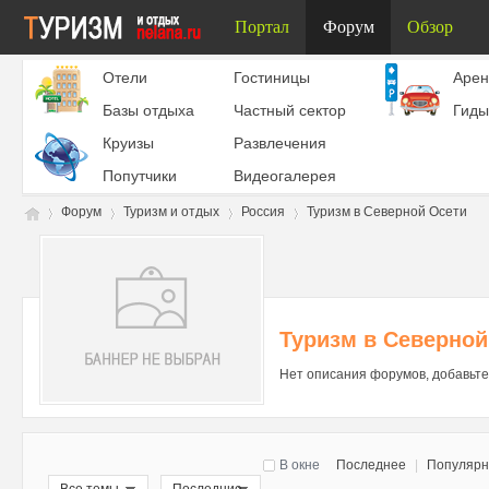
Портал
Форум
Обзор
Отели
Гостиницы
Aрен
Базы отдыха
Частный сектор
Гиды
Круизы
Развлечения
Попутчики
Видеогалерея
Форум
Туризм и отдых
Россия
Туризм в Северной Осети
Ту
»
›
›
›
Туризм в Северной
Нет описания форумов, добавьте
В окне
Последнее
|
Популяр