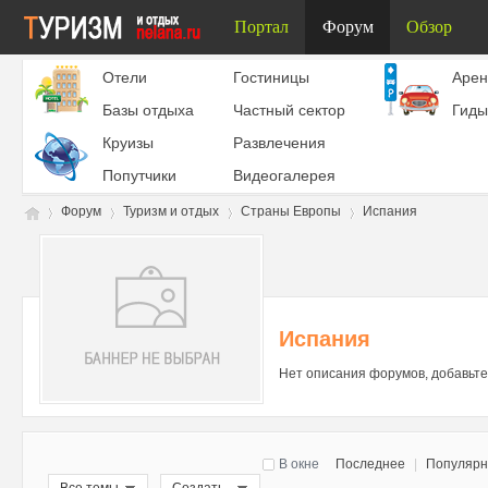
Портал
Форум
Обзор
Отели
Гостиницы
Aрен
Базы отдыха
Частный сектор
Гиды
Круизы
Развлечения
Попутчики
Видеогалерея
Форум
Туризм и отдых
Страны Европы
Испания
Ту
»
›
›
›
Испания
Нет описания форумов, добавьте
В окне
Последнее
|
Популяр