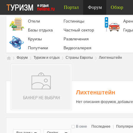
Портал
Форум
Обзор
Отели
Гостиницы
Aрен
Базы отдыха
Частный сектор
Гиды
Круизы
Развлечения
Попутчики
Видеогалерея
Форум
Туризм и отдых
Страны Европы
Лихтенштейн
Ту
»
›
›
›
Лихтенштейн
Нет описания форумов, добавьте
В окне
Последнее
|
Популяр