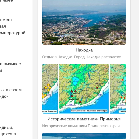
ь имеет
я мест
вая
температурой
Находка
Отдых в Находке. Город Находка расположе ...
то вызывает
ы
ых в своем
ндо-
Исторические памятники Приморья
Исторические памятники Приморского края. ...
идный,
щихся в