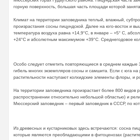
Мюссерских горах Гудаутского района. Пицундская часть з
горную поверхность, большая часть площади которой занята
Климат на территории заповедника теплый, влажный, субтро
произрастания сосны пицундской. Далее на юго-восток и вы
температура воздуха равна +14,9°C, в январе – +5° C, абс
+24°С и абсолютным максимумом +39°С. Среднегодовое коли
зм
Особо следует отметить повторяющиеся в среднем каждые 3
гибель многих экземпляров сосны и самшита. Если с юга на 
растительности наступают колхидские элементы флоры, и р
На территории заповедника произрастает более 800 видов р
распространении относительно небольшой областью) и рели
Мюссерский заповедник – первый заповедник в СССР, по кот
и
Из древесных и кустарниковых здесь встречаются: сосна пи
которые являются преобладающими в фитоценозах (растите