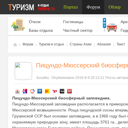
Портал
Форум
Обзор
Отели
Гостиницы
Aре
Базы отдыха
Частный сектор
Гид
Форум
Туризм и отдых
Страны Азии
Абхазия
Текст
Пицундо-Мюссерский биосфер
Ту
»
›
›
›
›
bosalka
Опубликовано 2016-9-9 20:13:21
Посты автора
Пицундо-Мюссерский биосферный заповедник.
Пицундо-Мюссерский заповедник располагается в приморско
Мюссерской возвышенности. Роща пицундской сосны впервые 
Грузинской ССР был основан заповедник, а в 1966 году был
охраняемую природную зону, имеет площадь 3761 га., делит
ри