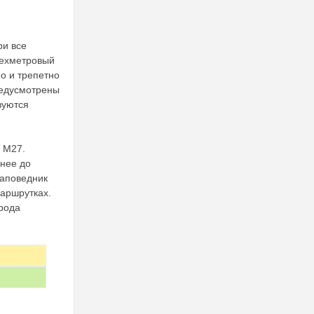
ри все
рехметровый
о и трепетно
редусмотрены
зуются
 М27.
 нее до
Заповедник
маршрутках.
орода