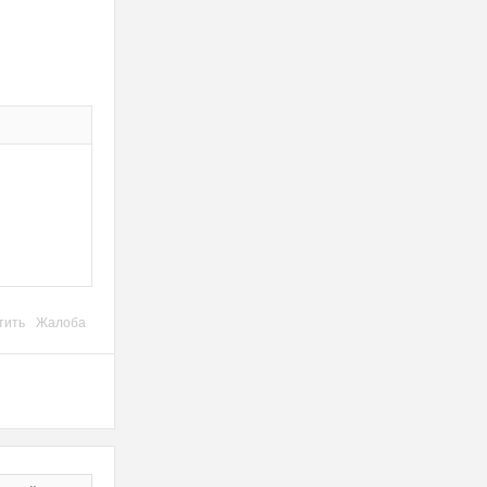
тить
Жалоба