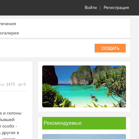
Войти
|
Регистрация
лечения
огалерея
1473
0
а и склоны
 бывшей
Рекомендуемые
 особо -
а другая в