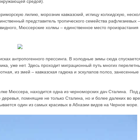
 окружающей средой).
приморскую лилию, морозник кавказский, иглицу колхидскую, неско
единственный представитель тропического семейства рафлезиевых 
вовидного, Мюссерские холмы – единственное место произрастания
тисках антропогенного прессинга. В холодные зимы сюда спускается
ика, уже нет. Здесь проходит миграционный путь многих перелетны
тная, из змей – кавказская гадюка и эскулапов полоз, занесенные
лке Мюссера, находится одна из черноморских дач Сталина. Под 
е деревья, помнящие не только Сталина, но и более далеких во вр
ывается один из самых красивых в Абхазии видов на Черное море.