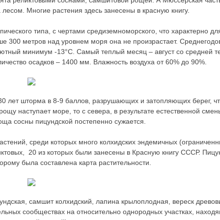
анята реликтовыми соснами, самшитовой рощей. А Мюссерская част
 лесом. Многие растения здесь занесены в красную книгу.
пического типа, с чертами средиземноморского, что характерно дл
ше 300 метров над уровнем моря она не произрастает. Среднегодо
олютный минимум -13°С. Самый теплый месяц – август со средней 
чество осадков – 1400 мм. Влажность воздуха от 60% до 90%.
0 лет шторма в 8-9 баллов, разрушающих и затопляющих берег, ч
рощу наступает море, то с севера, в результате естественной смен
оща сосны пицундской постепенно сужается.
астений, среди которых много колхидских эндемичных (ограниченн
ктовых, 20 из которых были занесены в Красную книгу СССР. Пицу
орому была составлена карта растительности.
цундская, самшит колхидский, лапина крылоплодная, вереск древов
льных сообществах на относительно однородных участках, находя