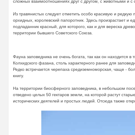
сложных взаимоотношениях друг с другом, с животными и с
Из травянистых следует отметить особо красивую и редкую 
орхидных, королевский папоротник. Здесь произрастает и 
подладанник красный, для которого, как и для вереска дре
территории бывшего Советского Союза.
от
Фауна заповедника не очень богата, так как он находится в 
Колхидского фазана, столь характерного ранее для заповедн
Редко встречается черепаха средиземноморская, чаще - боло
книгу.
На территории биосферного заповедника, в небольшом посе
отведено целых 50 гектаров земли, на которой растут стары
исторических деятелей и простых людей. Отсюда также откр
ды