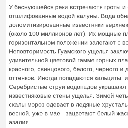
и
У беснующейся реки встречаютя гроты и
отшлифованные водой валуны. Вода об
доломитизированные известняки верхне
(около 100 миллионов лет). Их мощные п
горизонтальном положении залегают с во
Неповторимость Гуамского ущелья заклю
от
удивительной цветовой гамме горных пла
красного, свинцового, белого, черного и
оттенков. Иногда попадаются кальциты, 
Серебристые струи водопадов украшают
известняковые стены ущелья. Зимой чет
скалы мороз одевает в ледяные хрусталь
весной, уже в мае - зацветают белый жас
ды
азалия.