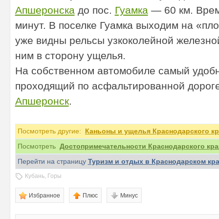
Апшеронска
до пос.
Гуамка
— 60 км. Врем
минут. В поселке Гуамка выходим на «пл
уже видны рельсы узкоколейной железной
ним в сторону ущелья.
На собственном автомобиле самый удоб
проходящий по асфальтированной дороге
Апшеронск
.
Посмотреть другие:
Каньоны и ущелья Краснодарского кр
Посмотреть
Достопримечательности Краснодарского кра
Перейти на страницу
Туризм и отдых в Краснодарском кр
Кубань
,
Горы
Избранное
Плюс
Минус