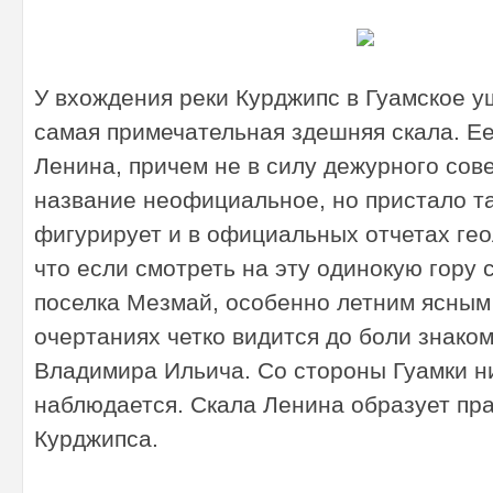
У вхождения реки Курджипс в Гуамское у
самая примечательная здешняя скала. Ее
Ленина, причем не в силу дежурного сов
х
название неофициальное, но пристало та
фигурирует и в официальных отчетах геол
что если смотреть на эту одинокую гору 
поселка Мезмай, особенно летним ясным 
очертаниях четко видится до боли знако
Владимира Ильича. Со стороны Гуамки н
наблюдается. Скала Ленина образует пр
Курджипса.