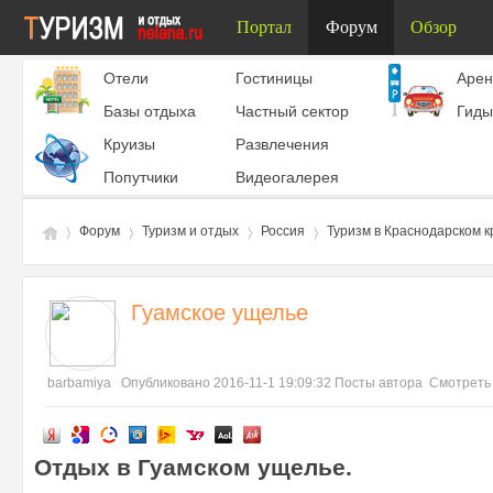
Портал
Форум
Обзор
Отели
Гостиницы
Aрен
Базы отдыха
Частный сектор
Гиды
Круизы
Развлечения
Попутчики
Видеогалерея
Форум
Туризм и отдых
Россия
Туризм в Краснодарском к
Гуамское ущелье
Ту
»
›
›
›
barbamiya
Опубликовано 2016-11-1 19:09:32
Посты автора
Смотреть
Отдых в Гуамском ущелье.