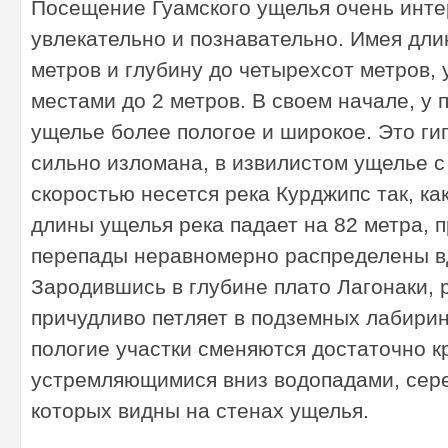
Посещение Гуамского ущелья очень инте
увлекательно и познавательно. Имея дли
ри
метров и глубину до четырехсот метров,
местами до 2 метров. В своем начале, у 
ущелье более пологое и широкое. Это ги
сильно изломана, в извилистом ущелье 
скоростью несется река Курджипс так, ка
длины ущелья река падает на 82 метра, 
зм
перепады неравномерно распределены в
Зародившись в глубине плато Лагонаки, р
причудливо петляет в подземных лабирин
пологие участки сменяются достаточно к
устремляющимися вниз водопадами, сер
которых видны на стенах ущелья.