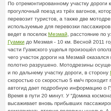
По отремонтированному участку дороги к
прогулочный поезд из трёх вагонов, кото
перевозит туристов, а также две мотодре
используемые для перевозки пассажиров.
ведет в поселок
Мезмай
, расстояние по у
Гуамки
до Мезмая - 10 км. Весной 2011 г
части Гуамского ущелья произошёл ополз
чего участок дороги на Мезмай оказался 
полотно разрушено. Мотодрезины осуще
и по дальнему участку дороги, в сторону
скоростью со скоростью 5 км/ч проходит п
автогид дает подробную информацию о Г
Время в пути 20 минут. У "Домика космон
высаживает вновь прибывших пассажиров
осматривать вторую половину ущелья. А 