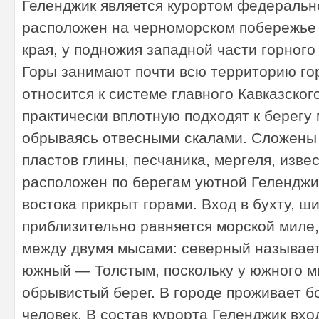
Геленджик является курортом федеральн
расположен на черноморском побережье
ри
края, у подножия западной части горного
Горы занимают почти всю территорию го
относится к системе главного Кавказског
практически вплотную подходят к берегу 
обрываясь отвесными скалами. Сложены
пластов глины, песчаника, мергеля, извес
зм
расположен по берегам уютной Геленджик
востока прикрыт горами. Вход в бухту, ш
приблизительно равняется морской миле
между двумя мысами: северный называет
южный — Толстым, поскольку у южного м
обрывистый берег. В городе проживает б
человек. В состав курорта Геленджик вхо