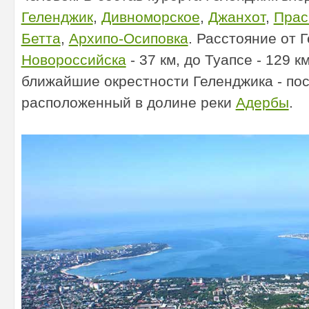
и
Геленджик
,
Дивноморское
,
Джанхот
,
Прас
Бетта
,
Архипо-Осиповка
. Расстояние от 
Новороссийска
- 37 км, до Туапсе - 129 к
ближайшие окрестности Геленджика - пос
расположенный в долине реки
Адербы
.
от
ды