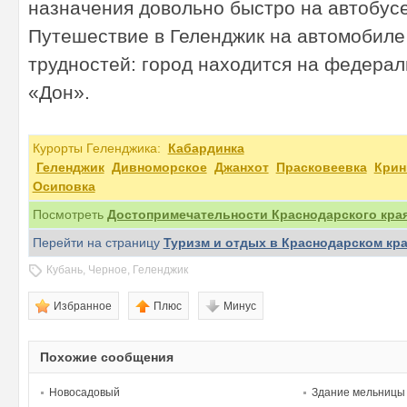
назначения довольно быстро на автобусе
Путешествие в Геленджик на автомобиле
трудностей: город находится на федера
«Дон».
Курорты Геленджика:
Кабардинка
Геленджик
Дивноморское
Джанхот
Прасковеевка
Крин
Осиповка
Посмотреть
Достопримечательности Краснодарского кра
Перейти на страницу
Туризм и отдых в Краснодарском кр
Кубань
,
Черное
,
Геленджик
Избранное
Плюс
Минус
Похожие сообщения
Новосадовый
Здание мельницы