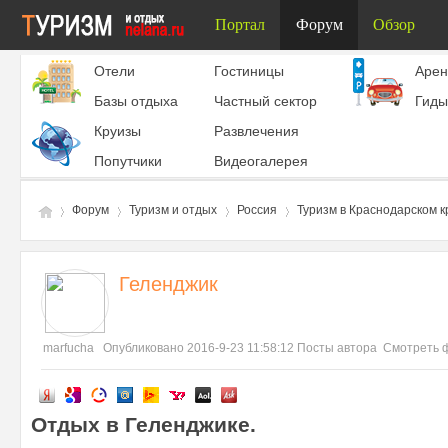
Портал
Форум
Обзор
Отели
Гостиницы
Aрен
Базы отдыха
Частный сектор
Гиды
Круизы
Развлечения
Попутчики
Видеогалерея
Форум
Туризм и отдых
Россия
Туризм в Краснодарском к
Геленджик
Ту
»
›
›
›
marfucha
Опубликовано 2016-9-23 11:58:12
Посты автора
Смотреть 
Отдых в
Геленджике.