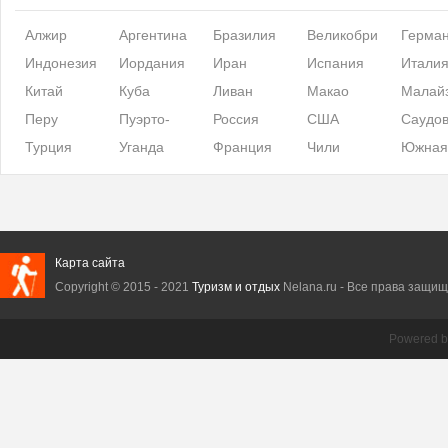
Алжир
Аргентина
Бразилия
Великобри
Герма
Индонезия
Иордания
Иран
тания
Испания
Итали
Китай
Куба
Ливан
Макао
Малай
Перу
Пуэрто-
Россия
США
Саудов
Турция
Рико
Уганда
Франция
Чили
я Арав
Южная
Корея
Карта сайта
Copyright © 2015 - 2021
Туризм и отдых
Nelana.ru - Все права защище
Powered 