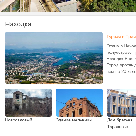
Находка
Туризм в Прим
Отдых в Наход
полуострове Т
Находка Японс
Город протяну
чем на 20 кило
Новосадовый
Здание мельницы
Дом братьев
Тарасовых