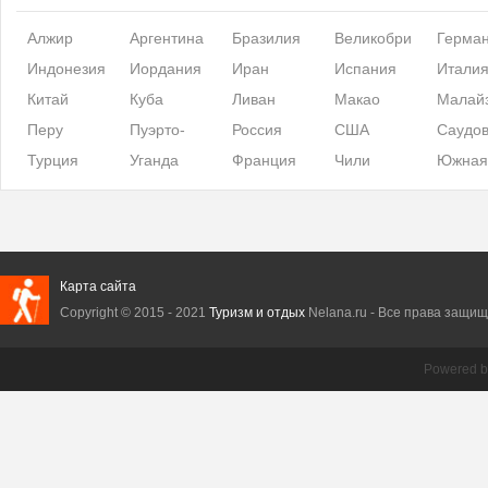
Алжир
Аргентина
Бразилия
Великобри
Герма
Индонезия
Иордания
Иран
тания
Испания
Итали
Китай
Куба
Ливан
Макао
Малай
Перу
Пуэрто-
Россия
США
Саудов
Турция
Рико
Уганда
Франция
Чили
я Арав
Южная
Корея
Карта сайта
Copyright © 2015 - 2021
Туризм и отдых
Nelana.ru - Все права защище
Powered 