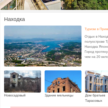
Находка
Туризм в Прим
Отдых в Наход
полуострове Т
Находка Японс
Город протяну
чем на 20 кило
Новосадовый
Здание мельницы
Дом братьев
Тарасовых